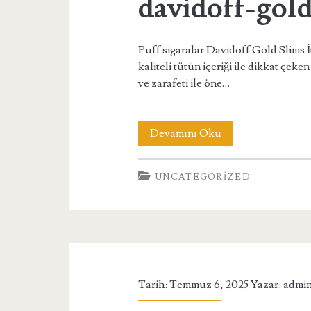
davidoff-gold
Puff sigaralar Davidoff Gold Slims İ
kaliteli tütün içeriği ile dikkat çeken
ve zarafeti ile öne…
davidoff-
Devamını Oku
gold-
UNCATEGORIZED
slims-
ithal-
sigara
Tarih: Temmuz 6, 2025 Yazar:
admi