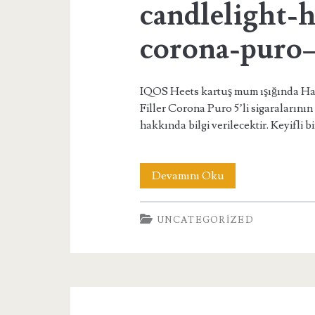
candlelight-h
corona-puro
IQOS Heets kartuş mum ışığında Ha
Filler Corona Puro 5’li sigaralarının
hakkında bilgi verilecektir. Keyifli 
candlelight-
Devamını Oku
havana-
UNCATEGORIZED
filler-
corona-
puro–
5s