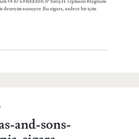
m 54 10’s FREESHOP Satış H. Upmann Magnum
bir deneyim sunuyor. Bu sigara, sadece bir içim
n
as-and-sons-