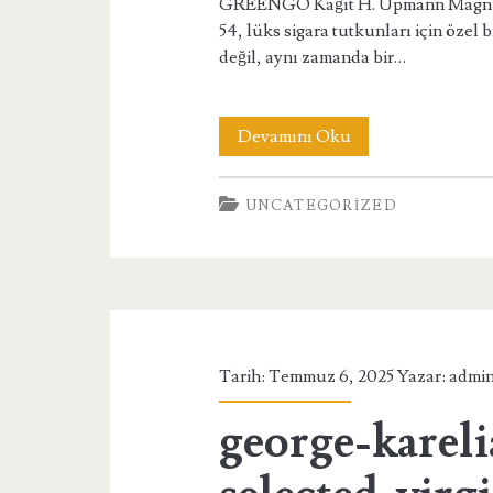
GREENGO Kağıt H. Upmann Magnu
54, lüks sigara tutkunları için özel 
değil, aynı zamanda bir…
h-
Devamını Oku
upmann-
UNCATEGORIZED
magnum-
54-
10s-
freeshop-
satis
Tarih: Temmuz 6, 2025 Yazar:
admi
george-kareli