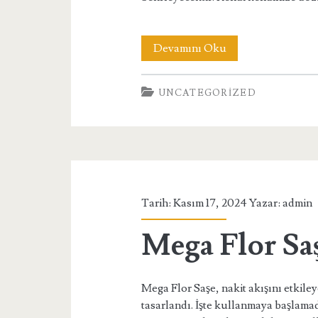
Kapril
Devamını Oku
25
UNCATEGORIZED
Mg
Dilaltı
Nasıl
Kullanılır
Tarih: Kasım 17, 2024 Yazar:
admin
Mega Flor Saş
Mega Flor Saşe, nakit akışını etkile
tasarlandı. İşte kullanmaya başlamad