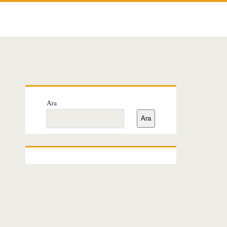
Birincil
Ara
Yan
Ara
Menü