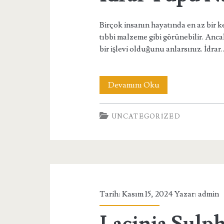
Birçok insanın hayatında en az bir kez
tıbbi malzeme gibi görünebilir. Anc
bir işlevi olduğunu anlarsınız. İdrar
Idrar
Devamını Oku
Tüpü
UNCATEGORIZED
Nasıl
Kullanılır
Tarih: Kasım 15, 2024 Yazar:
admin