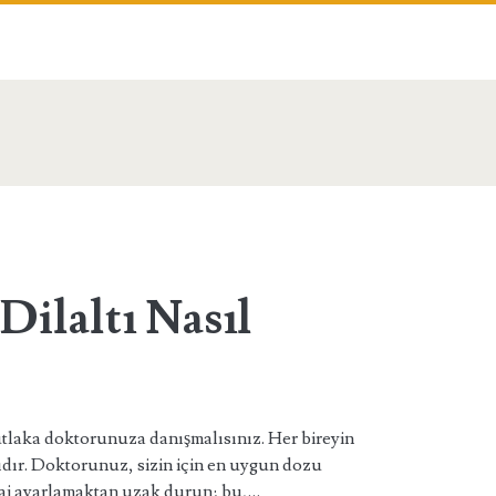
n>
Dilaltı Nasıl
tlaka doktorunuza danışmalısınız. Her bireyin
ıdır. Doktorunuz, sizin için en uygun dozu
ozaj ayarlamaktan uzak durun; bu,…