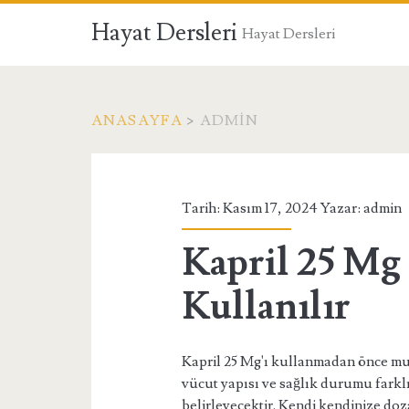
Hayat Dersleri
Hayat Dersleri
ANASAYFA
>
ADMIN
Yazar:
<span>admin</spa
Tarih: Kasım 17, 2024 Yazar:
admin
Kapril 25 Mg 
Kullanılır
Kapril 25 Mg'ı kullanmadan önce mu
vücut yapısı ve sağlık durumu farkl
belirleyecektir. Kendi kendinize d