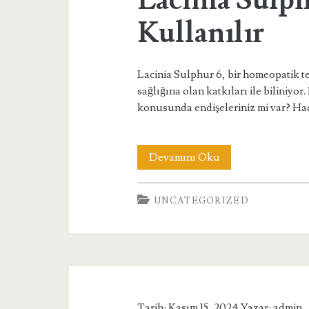
Lacinia Sulph
Kullanılır
Lacinia Sulphur 6, bir homeopatik te
sağlığına olan katkıları ile biliniyo
konusunda endişeleriniz mi var? Ha
Lacinia
Devamını Oku
Sulphur
UNCATEGORIZED
6
Nasıl
Kullanılır
Tarih: Kasım 15, 2024 Yazar:
admin