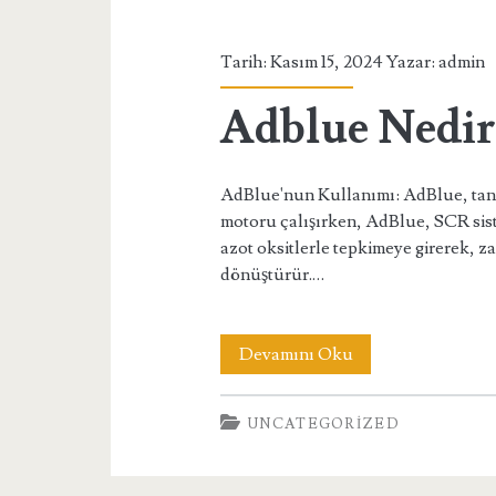
Tarih: Kasım 15, 2024 Yazar:
admin
Adblue Nedir 
AdBlue'nun Kullanımı: AdBlue, tankı
motoru çalışırken, AdBlue, SCR sis
azot oksitlerle tepkimeye girerek, za
dönüştürür.…
Adblue
Devamını Oku
Nedir
UNCATEGORIZED
Nasıl
Kullanılır