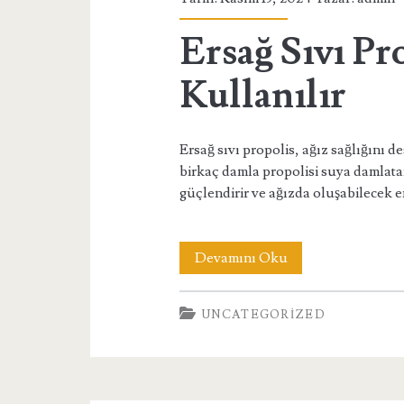
Ersağ Sıvı Pr
Kullanılır
Ersağ sıvı propolis, ağız sağlığını d
birkaç damla propolisi suya damlatar
güçlendirir ve ağızda oluşabilecek 
Ersağ
Devamını Oku
Sıvı
UNCATEGORIZED
Propolis
Nasıl
Kullanılır