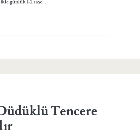
likle günlük 1-2 saşe…
 Düdüklü Tencere
lır