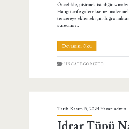
Öncelikle, pişirmek istediğiniz malz
Hangi tarife gidecekseniz, malzemele
tencereye eklemek için doğru mikta
sürecinin…
Tefal
Devamını Oku
Clipso
UNCATEGORIZED
Düdüklü
Tencere
Nasıl
Kullanılır
Tarih: Kasım 15, 2024 Yazar:
admin
Idrar Tüpü Na