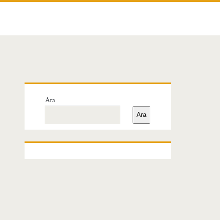
Birincil
Ara
Yan
Ara
Menü