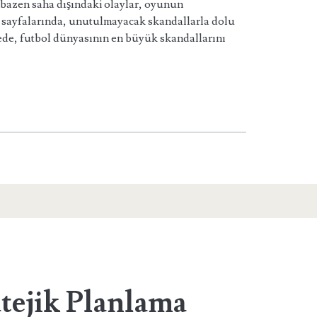
 bazen saha dışındaki olaylar, oyunun
u sayfalarında, unutulmayacak skandallarla dolu
de, futbol dünyasının en büyük skandallarını
tejik Planlama