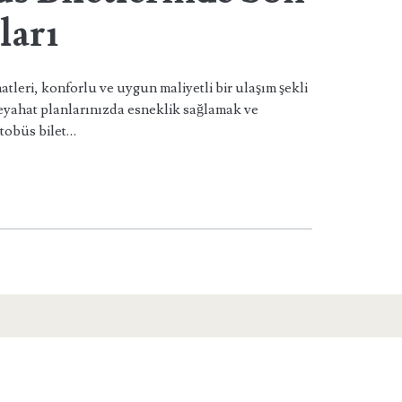
ları
leri, konforlu ve uygun maliyetli bir ulaşım şekli
 Seyahat planlarınızda esneklik sağlamak ve
tobüs bilet…