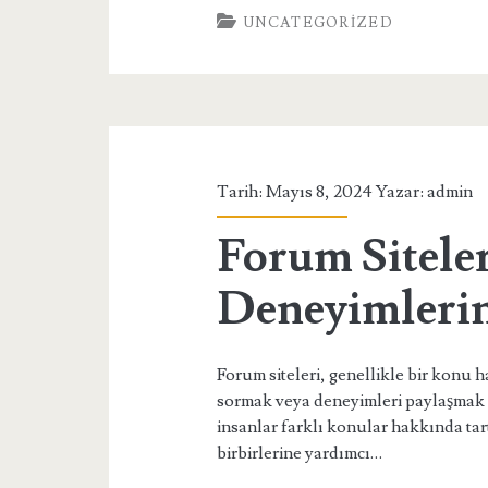
UNCATEGORIZED
Marka
İmajı
ve
İtibarı
Yönetmek
Tarih: Mayıs 8, 2024 Yazar:
admin
Forum Siteler
Deneyimlerin
Forum siteleri, genellikle bir konu 
sormak veya deneyimleri paylaşmak i
insanlar farklı konular hakkında tart
birbirlerine yardımcı…