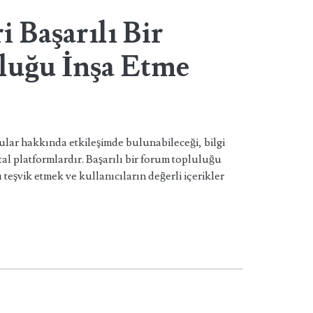
i Başarılı Bir
luğu İnşa Etme
nular hakkında etkileşimde bulunabileceği, bilgi
ital platformlardır. Başarılı bir forum topluluğu
 teşvik etmek ve kullanıcıların değerli içerikler