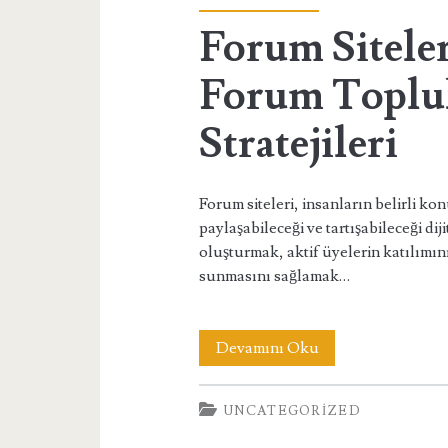
Forum Siteler
Forum Toplu
Stratejileri
Forum siteleri, insanların belirli ko
paylaşabileceği ve tartışabileceği dij
oluşturmak, aktif üyelerin katılımını
sunmasını sağlamak…
Forum
Devamını Oku
Siteleri
UNCATEGORIZED
Başarılı