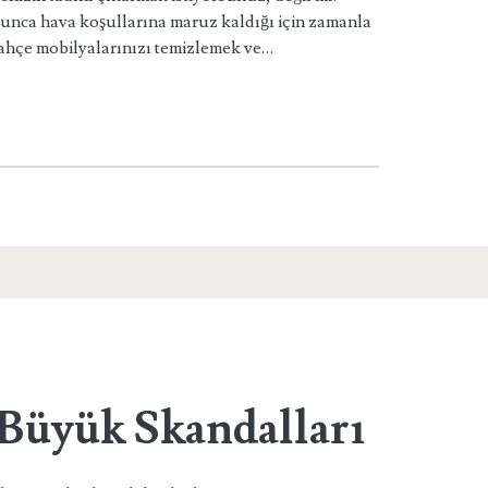
unca hava koşullarına maruz kaldığı için zamanla
, bahçe mobilyalarınızı temizlemek ve…
Büyük Skandalları