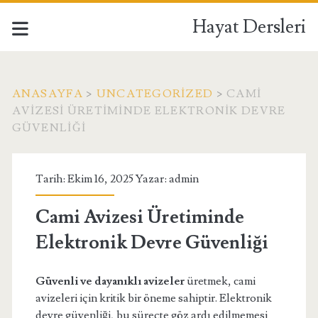
Hayat Dersleri
ANASAYFA
>
UNCATEGORIZED
>
CAMI
AVIZESI ÜRETIMINDE ELEKTRONIK DEVRE
GÜVENLIĞI
Tarih: Ekim 16, 2025 Yazar:
admin
Cami Avizesi Üretiminde
Elektronik Devre Güvenliği
Güvenli ve dayanıklı avizeler
üretmek, cami
avizeleri için kritik bir öneme sahiptir. Elektronik
devre güvenliği, bu süreçte göz ardı edilmemesi