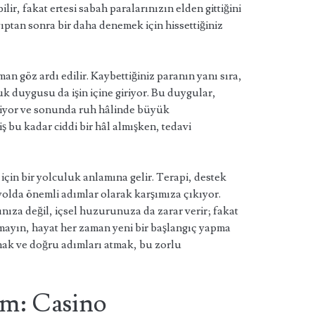
lir, fakat ertesi sabah paralarınızın elden gittiğini
yıptan sonra bir daha denemek için hissettiğiniz
an göz ardı edilir. Kaybettiğiniz paranın yanı sıra,
uk duygusu da işin içine giriyor. Bu duygular,
liyor ve sonunda ruh hâlinde büyük
ş bu kadar ciddi bir hâl almışken, tedavi
için bir yolculuk anlamına gelir. Terapi, destek
yolda önemli adımlar olarak karşımıza çıkıyor.
ınıza değil, içsel huzurunuza da zarar verir; fakat
ın, hayat her zaman yeni bir başlangıç yapma
ırmak ve doğru adımları atmak, bu zorlu
m: Casino