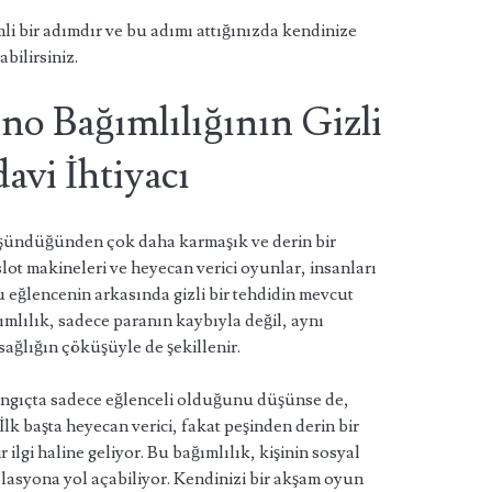
 bir adımdır ve bu adımı attığınızda kendinize
bilirsiniz.
no Bağımlılığının Gizli
avi İhtiyacı
üşündüğünden çok daha karmaşık ve derin bir
slot makineleri ve heyecan verici oyunlar, insanları
 eğlencenin arkasında gizli bir tehdidin mevcut
ılık, sadece paranın kaybıyla değil, aynı
 sağlığın çöküşüyle de şekillenir.
langıçta sadece eğlenceli olduğunu düşünse de,
lk başta heyecan verici, fakat peşinden derin bir
lgi haline geliyor. Bu bağımlılık, kişinin sosyal
olasyona yol açabiliyor. Kendinizi bir akşam oyun