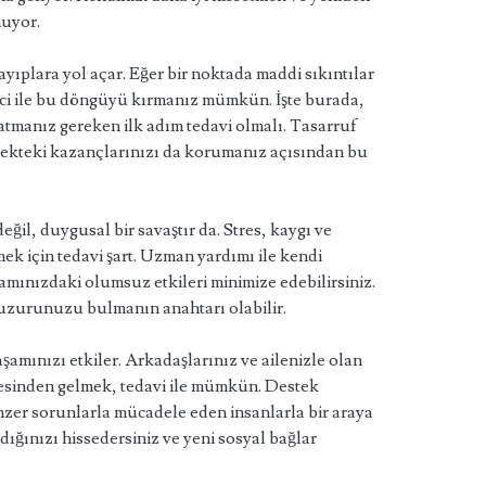
nuyor.
plara yol açar. Eğer bir noktada maddi sıkıntılar
eci ile bu döngüyü kırmanız mümkün. İşte burada,
 atmanız gereken ilk adım tedavi olmalı. Tasarruf
cekteki kazançlarınızı da korumanız açısından bu
eğil, duygusal bir savaştır da. Stres, kaygı ve
mek için tedavi şart. Uzman yardımı ile kendi
şamınızdaki olumsuz etkileri minimize edebilirsiniz.
 huzurunuzu bulmanın anahtarı olabilir.
şamınızı etkiler. Arkadaşlarınız ve ailenizle olan
tesinden gelmek, tedavi ile mümkün. Destek
benzer sorunlarla mücadele eden insanlarla bir araya
dığınızı hissedersiniz ve yeni sosyal bağlar