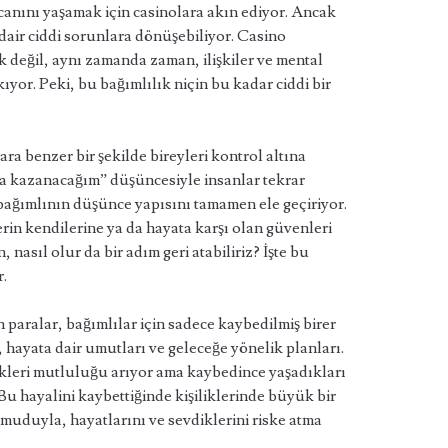
anını yaşamak için casinolara akın ediyor. Ancak
dair ciddi sorunlara dönüşebiliyor. Casino
 değil, aynı zamanda zaman, ilişkiler ve mental
kıyor. Peki, bu bağımlılık niçin bu kadar ciddi bir
ara benzer bir şekilde bireyleri kontrol altına
ha kazanacağım” düşüncesiyle insanlar tekrar
ağımlının düşünce yapısını tamamen ele geçiriyor.
lerin kendilerine ya da hayata karşı olan güvenleri
nasıl olur da bir adım geri atabiliriz? İşte bu
r.
paralar, bağımlılar için sadece kaybedilmiş birer
 hayata dair umutları ve geleceğe yönelik planları.
tikleri mutluluğu arıyor ama kaybedince yaşadıkları
u hayalini kaybettiğinde kişiliklerinde büyük bir
umuduyla, hayatlarını ve sevdiklerini riske atma