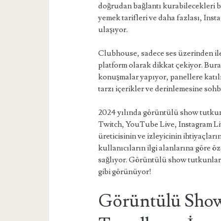
doğrudan bağlantı kurabilecekleri b
yemek tarifleri ve daha fazlası, Ins
ulaşıyor.
Clubhouse, sadece ses üzerinden il
platform olarak dikkat çekiyor. Bura
konuşmalar yapıyor, panellere katılı
tarzı içerikler ve derinlemesine so
2024 yılında görüntülü show tutkunla
Twitch, YouTube Live, Instagram Liv
üreticisinin ve izleyicinin ihtiyaçlar
kullanıcıların ilgi alanlarına göre ö
sağlıyor. Görüntülü show tutkunları
gibi görünüyor!
Görüntülü Show