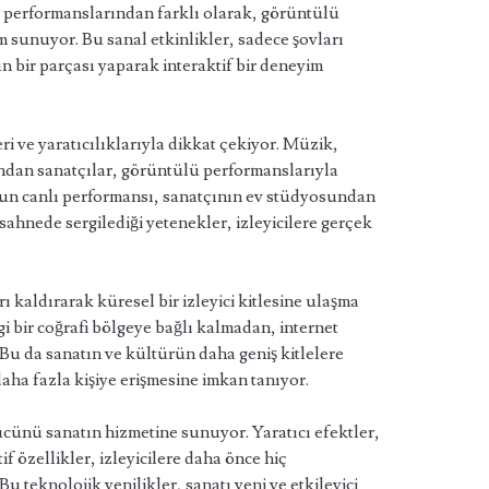
 performanslarından farklı olarak, görüntülü
im sunuyor. Bu sanal etkinlikler, sadece şovları
ın bir parçası yaparak interaktif bir deneyim
leri ve yaratıcılıklarıyla dikkat çekiyor. Müzik,
arından sanatçılar, görüntülü performanslarıyla
nun canlı performansı, sanatçının ev stüdyosundan
sahnede sergilediği yetenekler, izleyicilere gerçek
rı kaldırarak küresel bir izleyici kitlesine ulaşma
gi bir coğrafi bölgeye bağlı kalmadan, internet
 Bu da sanatın ve kültürün daha geniş kitlelere
daha fazla kişiye erişmesine imkan tanıyor.
cünü sanatın hizmetine sunuyor. Yaratıcı efektler,
if özellikler, izleyicilere daha önce hiç
 teknolojik yenilikler, sanatı yeni ve etkileyici