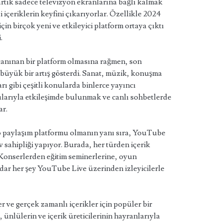
artık sadece televizyon ekranlarına bağlı kalmak
i içeriklerin keyfini çıkarıyorlar. Özellikle 2024
in birçok yeni ve etkileyici platform ortaya çıktı
.
 tanınan bir platform olmasına rağmen, son
 büyük bir artış gösterdi. Sanat, müzik, konuşma
rı gibi çeşitli konularda binlerce yayıncı
cılarıyla etkileşimde bulunmak ve canlı sohbetlerde
ar.
paylaşım platformu olmanın yanı sıra, YouTube
ev sahipliği yapıyor. Burada, her türden içerik
r. Konserlerden eğitim seminerlerine, oyun
dar her şey YouTube Live üzerinden izleyicilerle
er ve gerçek zamanlı içerikler için popüler bir
, ünlülerin ve içerik üreticilerinin hayranlarıyla