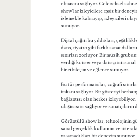
olmasını sağlıyor. Geleneksel sahne
show'lar izleyicilere eşsiz bir deney
izlemekle kalmayıp, izleyicileri olay
sunuyor.
Dijital çağın bu yıldızları, çeşitlilik
dans, tiyatro gibi farklı sanat dall
sınırları zorluyor. Bir müzik grubu
verdiği konser veya dansçının sanal 
bir etkileşim ve eğlence sunuyor.
Bu tür performanslar, coğrafi sınırla
imkanı sağlıyor. Bir gösteriyi herhan
bağlantısı olan herkes izleyebiliyor.
ulaşmasını sağlıyor ve sanatçıların 
Görüntülü show'lar, teknolojinin gü
sanal gerçeklik kullanımı ve interakt
yaşamadıkları bir deneyim sunuyor. Bu