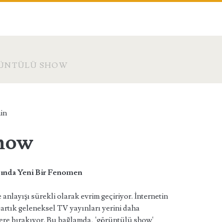
ÜNTÜLÜ SHOW
in
how
ında Yeni Bir Fenomen
nlayışı sürekli olarak evrim geçiriyor. İnternetin
 artık geleneksel TV yayınları yerini daha
riklere bırakıyor. Bu bağlamda, 'görüntülü show'