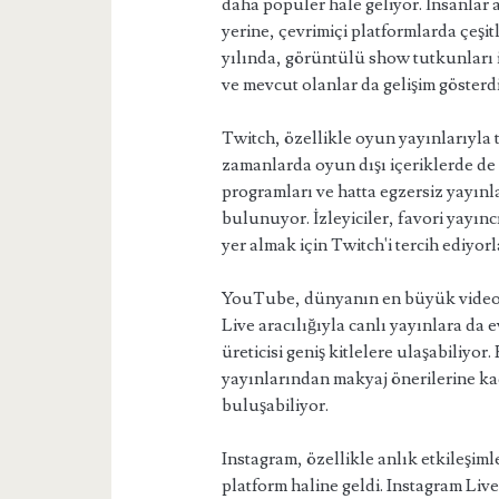
daha popüler hale geliyor. İnsanlar 
yerine, çevrimiçi platformlarda çeşitl
yılında, görüntülü show tutkunları iç
ve mevcut olanlar da gelişim gösterdi
Twitch, özellikle oyun yayınlarıyla
zamanlarda oyun dışı içeriklerde de
programları ve hatta egzersiz yayınla
bulunuyor. İzleyiciler, favori yayın
yer almak için Twitch'i tercih ediyorl
YouTube, dünyanın en büyük video 
Live aracılığıyla canlı yayınlara da 
üreticisi geniş kitlelere ulaşabiliyo
yayınlarından makyaj önerilerine ka
buluşabiliyor.
Instagram, özellikle anlık etkileşiml
platform haline geldi. Instagram Live