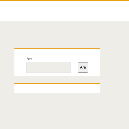
Birincil
Ara
Yan
Ara
Menü