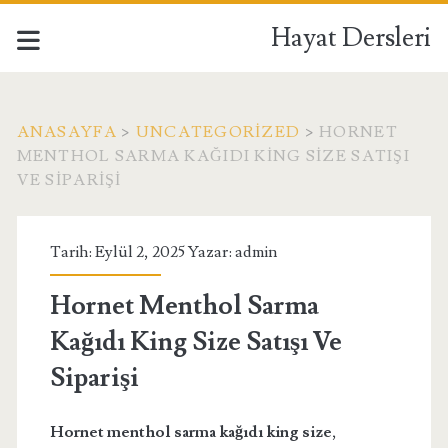
Hayat Dersleri
ANASAYFA
>
UNCATEGORIZED
>
HORNET
MENTHOL SARMA KAĞIDI KING SIZE SATIŞI
VE SIPARIŞI
Tarih: Eylül 2, 2025 Yazar:
admin
Hornet Menthol Sarma
Kağıdı King Size Satışı Ve
Siparişi
Hornet menthol sarma kağıdı king size
,