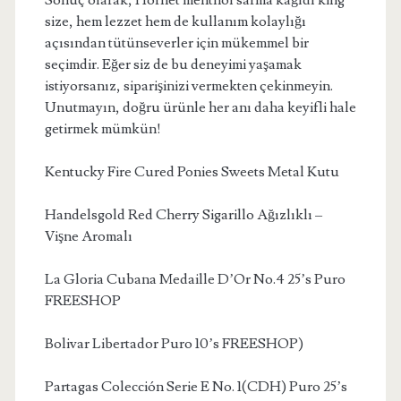
Sonuç olarak, Hornet menthol sarma kağıdı king
size, hem lezzet hem de kullanım kolaylığı
açısından tütünseverler için mükemmel bir
seçimdir. Eğer siz de bu deneyimi yaşamak
istiyorsanız, siparişinizi vermekten çekinmeyin.
Unutmayın, doğru ürünle her anı daha keyifli hale
getirmek mümkün!
Kentucky Fire Cured Ponies Sweets Metal Kutu
Handelsgold Red Cherry Sigarillo Ağızlıklı –
Vişne Aromalı
La Gloria Cubana Medaille D’Or No.4 25’s Puro
FREESHOP
Bolivar Libertador Puro 10’s FREESHOP)
Partagas Colección Serie E No. 1(CDH) Puro 25’s