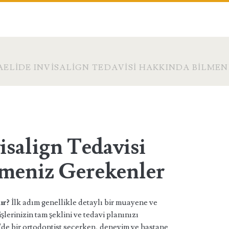
ELIDE INVISALIGN TEDAVISI HAKKINDA BILME
isalign Tedavisi
meniz Gerekenler
ır?
İlk adım genellikle detaylı bir muayene ve
işlerinizin tam şeklini ve tedavi planınızı
'de bir ortodontist seçerken, deneyim ve hastane