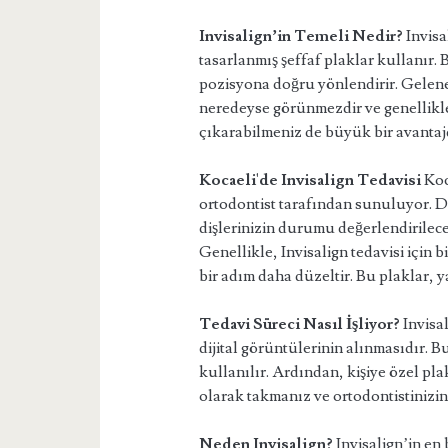
Invisalign’in Temeli Nedir?
Invisa
tasarlanmış şeffaf plaklar kullanır. B
pozisyona doğru yönlendirir. Gelenek
neredeyse görünmezdir ve genellikle 
çıkarabilmeniz de büyük bir avantaj
Kocaeli'de Invisalign Tedavisi
Koc
ortodontist tarafından sunuluyor. D
dişlerinizin durumu değerlendirilecek
Genellikle, Invisalign tedavisi için bir
bir adım daha düzeltir. Bu plaklar, yak
Tedavi Süreci Nasıl İşliyor?
Invisal
dijital görüntülerinin alınmasıdır. Bu
kullanılır. Ardından, kişiye özel plak
olarak takmanız ve ortodontistinizin
Neden Invisalign?
Invisalign’in en