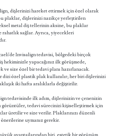
lign, dişlerinizi hareket ettirmek için özel olarak
u plaklar, dişlerinizi nazikçe yerleştirilen
sel metal diş tellerinin aksine, bu plaklar
rahatlık sağlar. Ayrıca, yiyecekleri
dır.
aeli'de Invisalign tedavisi, bölgedeki birçok
iş hekiminizle yapacağınız ilk görüşmede,
 ve size özel bir tedavi planı hazırlanacak.
 dizi özel plastik plak kullanılır; her biri dişlerinizi
laşık iki hafta aralıklarla değiştirilir.
ign tedavisinde ilk adım, dişlerinizin ve çenenizin
 görüntüler, tedavi sürecinizi kişiselleştirmek için
lar üretilir ve size verilir. Plaklarınızı düzenli
 önerilerine uymanız gerekir.
 büyük avantajlarından biri, estetik bir görünüm