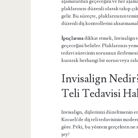
aşamalardan geçeceğini ve her aşamad
plaklarınızı düzenli olarak takıp çı
gelir. Bu süreçte, plaklarınızın tem
düzenli diş kontrollerini aksatmamak 
İpuçlarına
dikkat etmek, Invisalign t
geçeceğini belirler. Plaklarınızı y
tedavi sürecinin sorunsuz ilerlemesini
kurarak herhangi bir sorun veya rah
Invisalign Nedir
Teli Tedavisi H
Invisalign, dişlerinizi düzeltmenin e
Kocaeli'de diş teli tedavisinin moder
göre. Peki, bu yöntem gerçekten ne s
şey!