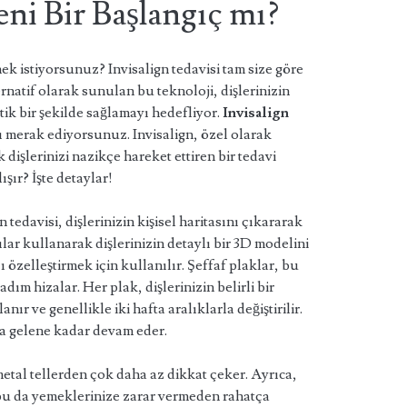
eni Bir Başlangıç mı?
k istiyorsunuz? Invisalign tedavisi tam size göre
ernatif olarak sunulan bu teknoloji, dişlerinizin
ik bir şekilde sağlamayı hedefliyor.
Invisalign
 merak ediyorsunuz. Invisalign, özel olarak
 dişlerinizi nazikçe hareket ettiren bir tedavi
ışır? İşte detaylar!
n tedavisi, dişlerinizin kişisel haritasını çıkararak
cılar kullanarak dişlerinizin detaylı bir 3D modelini
 özelleştirmek için kullanılır. Şeffaf plaklar, bu
dım hizalar. Her plak, dişlerinizin belirli bir
nır ve genellikle iki hafta aralıklarla değiştirilir.
aya gelene kadar devam eder.
metal tellerden çok daha az dikkat çeker. Ayrıca,
 bu da yemeklerinize zarar vermeden rahatça