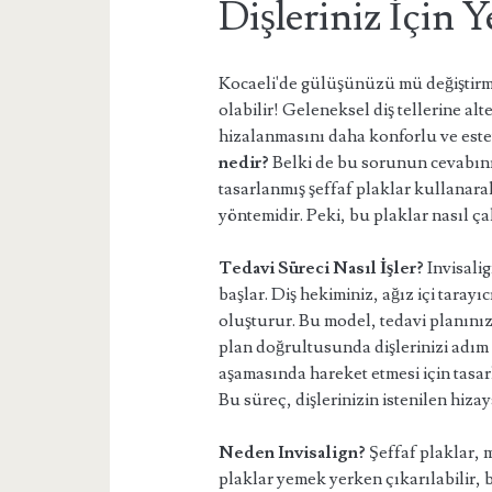
Dişleriniz İçin Y
Kocaeli'de gülüşünüzü mü değiştirme
olabilir! Geleneksel diş tellerine alt
hizalanmasını daha konforlu ve estet
nedir?
Belki de bu sorunun cevabını
tasarlanmış şeffaf plaklar kullanarak
yöntemidir. Peki, bu plaklar nasıl çal
Tedavi Süreci Nasıl İşler?
Invisalig
başlar. Diş hekiminiz, ağız içi tarayı
oluşturur. Bu model, tedavi planınızı
plan doğrultusunda dişlerinizi adım a
aşamasında hareket etmesi için tasarla
Bu süreç, dişlerinizin istenilen hiz
Neden Invisalign?
Şeffaf plaklar, 
plaklar yemek yerken çıkarılabilir,