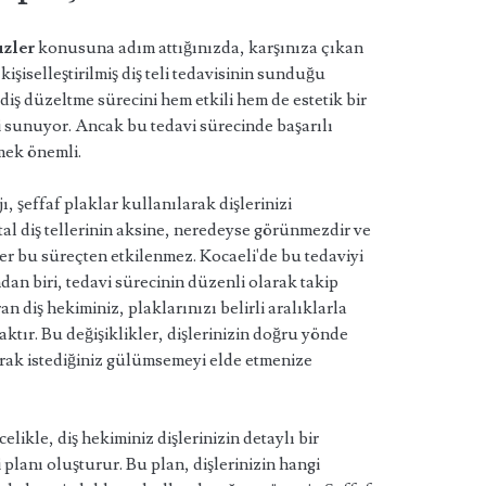
üzler
konusuna adım attığınızda, karşınıza çıkan
kişiselleştirilmiş diş teli tedavisinin sunduğu
diş düzeltme sürecini hem etkili hem de estetik bir
vi sunuyor. Ancak bu tedavi sürecinde başarılı
mek önemli.
jı, şeffaf plaklar kullanılarak dişlerinizi
tal diş tellerinin aksine, neredeyse görünmezdir ve
ler bu süreçten etkilenmez. Kocaeli'de bu tedaviyi
dan biri, tedavi sürecinin düzenli olarak takip
n diş hekiminiz, plaklarınızı belirli aralıklarla
ktır. Bu değişiklikler, dişlerinizin doğru yönde
arak istediğiniz gülümsemeyi elde etmenize
elikle, diş hekiminiz dişlerinizin detaylı bir
planı oluşturur. Bu plan, dişlerinizin hangi