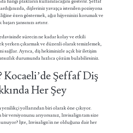
a hangi plakların kullanılacağını gösterir. Şeffaf
kardığınızda, dişleriniz yavaşça istenilen pozisyona
izliğine özen göstermek, ağız hijyeninizi korumak ve
başarı şansınızı artırır.
edavisinde sürecin ne kadar kolay ve etkili
emek yerken çıkarmak ve düzenli olarak temizlemek,
 sağlar. Ayrıca, diş hekiminizle açık bir iletişim
atsızlık durumunda hızlıca çözüm bulabilirsiniz.
? Kocaeli’de Şeffaf Diş
akkında Her Şey
n yenilikçi yollarından biri olarak öne çıkıyor.
n bir versiyonunu arıyorsanız, Invisalign tam size
unuyor? İşte, Invisalign'in ne olduğuna dair her