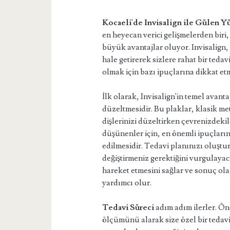
Kocaeli'de Invisalign ile Gülen Y
en heyecan verici gelişmelerden biri, 
büyük avantajlar oluyor. Invisalign, 
hale getirerek sizlere rahat bir teda
olmak için bazı ipuçlarına dikkat et
İlk olarak, Invisalign'in temel avanta
düzeltmesidir. Bu plaklar, klasik me
dişlerinizi düzeltirken çevrenizdeki
düşünenler için, en önemli ipuçların
edilmesidir. Tedavi planınızı oluştura
değiştirmeniz gerektiğini vurgulayaca
hareket etmesini sağlar ve sonuç ol
yardımcı olur.
Tedavi Süreci
adım adım ilerler. Önc
ölçümünü alarak size özel bir tedavi 