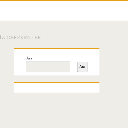
NIZ GEREKENLER
Birincil
Ara
Yan
Ara
Menü