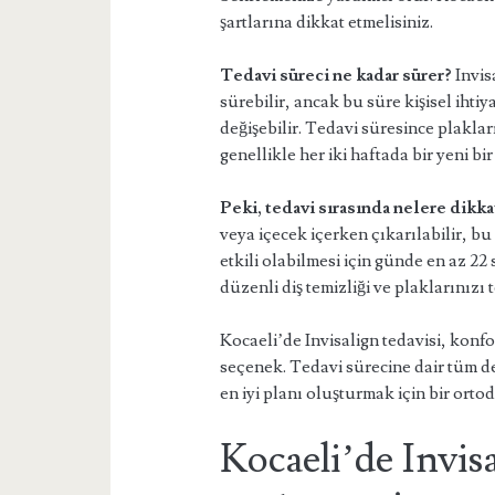
şartlarına dikkat etmelisiniz.
Tedavi süreci ne kadar sürer?
Invisa
sürebilir, ancak bu süre kişisel ihti
değişebilir. Tedavi süresince plakla
genellikle her iki haftada bir yeni bi
Peki, tedavi sırasında nelere dikka
veya içecek içerken çıkarılabilir, bu
etkili olabilmesi için günde en az 22
düzenli diş temizliği ve plaklarınızı
Kocaeli’de Invisalign tedavisi, konf
seçenek. Tedavi sürecine dair tüm de
en iyi planı oluşturmak için bir orto
Kocaeli’de Invis