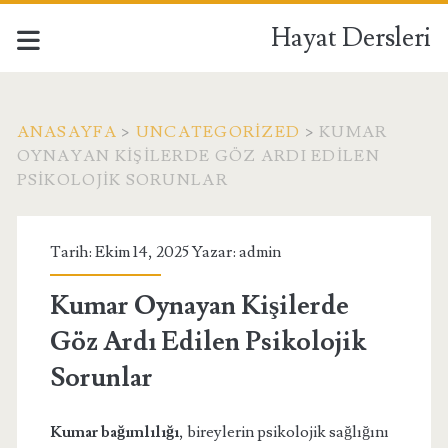
Hayat Dersleri
ANASAYFA
>
UNCATEGORIZED
>
KUMAR
OYNAYAN KIŞILERDE GÖZ ARDI EDILEN
PSIKOLOJIK SORUNLAR
Tarih: Ekim 14, 2025 Yazar:
admin
Kumar Oynayan Kişilerde
Göz Ardı Edilen Psikolojik
Sorunlar
Kumar bağımlılığı
, bireylerin psikolojik sağlığını