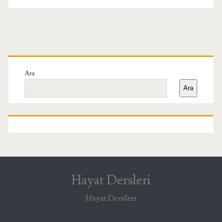
Birincil
Yan
Ara
Ara
Menü
Hayat Dersleri
Hayat Dersleri