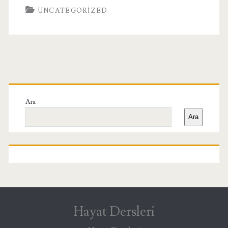
UNCATEGORIZED
Birincil
Yan
Ara
Ara
Menü
Hayat Dersleri