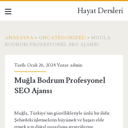
Hayat Dersleri
ANASAYFA
>
UNCATEGORIZED
>
MUĞLA
BODRUM PROFESYONEL SEO AJANSI
Tarih: Ocak 26, 2024 Yazar:
admin
Muğla Bodrum Profesyonel
SEO Ajansı
Muğla, Türkiye'nin güzellikleriyle ünlü bir ilidir.
Şehirdeki işletmelerin büyümek ve başarı elde
etmek için dijital pazarlama stratejilerine