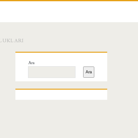
LUKLARI
Birincil
Ara
Yan
Ara
Menü