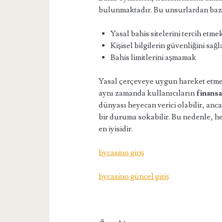
bulunmaktadır. Bu unsurlardan bazı
Yasal bahis sitelerini tercih etme
Kişisel bilgilerin güvenliğini sa
Bahis limitlerini aşmamak
Yasal çerçeveye uygun hareket etme
aynı zamanda kullanıcıların
finansa
dünyası heyecan verici olabilir, an
bir duruma sokabilir. Bu nedenle, he
en iyisidir.
bycasino giriş
bycasino güncel giriş