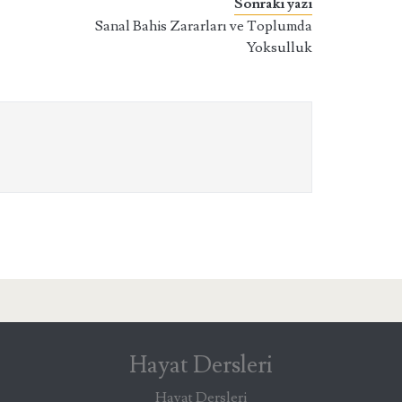
Sonraki yazı
Sanal Bahis Zararları ve Toplumda
Yoksulluk
Hayat Dersleri
Hayat Dersleri