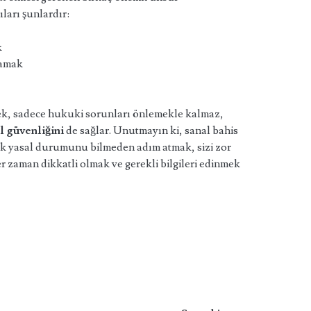
ları şunlardır:
k
ğlamak
k, sadece hukuki sorunları önlemekle kalmaz,
l güvenliğini
de sağlar. Unutmayın ki, sanal bahis
cak yasal durumunu bilmeden adım atmak, sizi zor
r zaman dikkatli olmak ve gerekli bilgileri edinmek