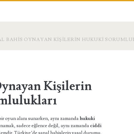
L BAHIS OYNAYAN KIŞILERIN HUKUKI SORUMLU
Oynayan Kişilerin
mlulukları
bir oyun alanı sunarken, aynı zamanda
hukuki
ynamak, sadece eğlence değil, aynı zamanda
ciddi
lemdir. Türkiye’de sanal bahislerin yasal durumu,