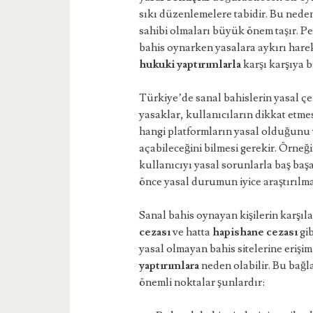
sıkı düzenlemelere tabidir. Bu neden
sahibi olmaları büyük önem taşır. Pe
bahis oynarken yasalara aykırı harek
hukuki yaptırımlarla
karşı karşıya b
Türkiye’de sanal bahislerin yasal ç
yasaklar, kullanıcıların dikkat etme
hangi platformların yasal olduğunu 
açabileceğini bilmesi gerekir. Örneğ
kullanıcıyı yasal sorunlarla baş baş
önce yasal durumun iyice araştırılmas
Sanal bahis oynayan kişilerin karşı
cezası
ve hatta
hapishane cezası
gib
yasal olmayan bahis sitelerine eriş
yaptırımlara
neden olabilir. Bu bağl
önemli noktalar şunlardır: