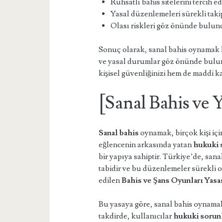
Ruhsatlı bahis sitelerini tercih ed
Yasal düzenlemeleri sürekli taki
Olası riskleri göz önünde bulun
Sonuç olarak, sanal bahis oynamak k
ve yasal durumlar göz önünde bulu
kişisel güvenliğinizi hem de maddi k
[Sanal Bahis ve 
Sanal bahis
oynamak, birçok kişi için
eğlencenin arkasında yatan
hukuki 
bir yapıya sahiptir. Türkiye’de, san
tabidir ve bu düzenlemeler sürekli o
edilen
Bahis ve Şans Oyunları Yasa
Bu yasaya göre, sanal bahis oynamak i
takdirde, kullanıcılar
hukuki sorunl