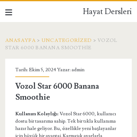
Hayat Dersleri
ANASAYFA
>
UNCATEGORIZED
>
VOZOL
STAR 6000 BANANA SMOOTHIE
Tarih: Ekim 5, 2024 Yazar:
admin
Vozol Star 6000 Banana
Smoothie
Kullanım Kolaylığı
: Vozol Star 6000, kullanıcı
dostu bir tasarıma sahip. Tek bir tıkla kullanıma
hazır hale geliyor. Bu, özellikle yeni başlayanlar
için büyük bir avantaj. Karmaşık ayarlarla