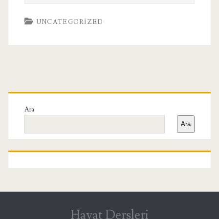
UNCATEGORIZED
Birincil
Yan
Ara
Ara
Menü
Hayat Dersleri