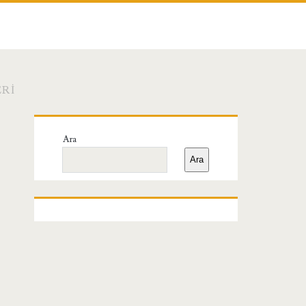
RI
Birincil
Ara
Yan
Ara
Menü