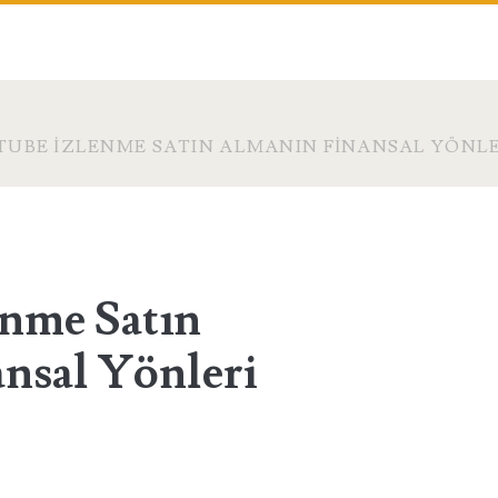
UBE İZLENME SATIN ALMANIN FINANSAL YÖNLE
nme Satın
nsal Yönleri