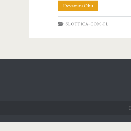
Slottica
Devamını Oku
Casino
SLOTTICA-COM-PL