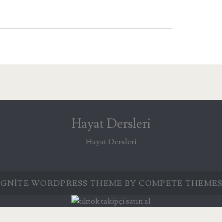
Hayat Dersleri
Hayat Dersleri
IGNITE WORDPRESS THEME
BY COMPETE THEMES